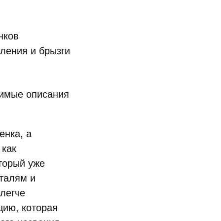
нков
ления и брызги
бимые описания
енка, а
 как
торый уже
талям и
 легче
цию, которая