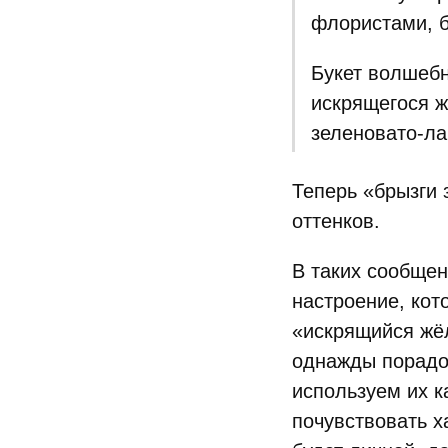
флористами, б
Букет волшебн
искрящегося ж
зеленовато-ла
Теперь «брызги
оттенков.
В таких сообщен
настроение, кот
«искрящийся жёл
однажды порадов
используем их к
почувствовать х