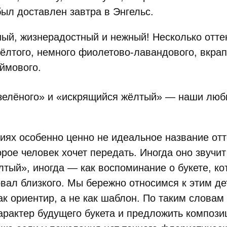
ыл доставлен завтра в Энгельс.
ый, жизнерадостный и нежный! Несколько отте
ёлтого, немного фиолетово-лавандового, вкрап
ймового.
 зелёного» и «искрящийся жёлтый» — наши лю
иях особенно ценно не идеальное название отт
орое человек хочет передать. Иногда оно звучит
тый», иногда — как воспоминание о букете, ко
ал близкого. Мы бережно относимся к этим де
ак ориентир, а не как шаблон. По таким словам
арактер будущего букета и предложить компози